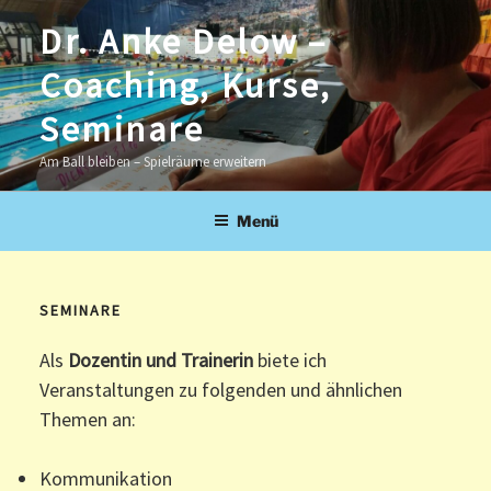
Zum
Dr. Anke Delow –
Inhalt
springen
Coaching, Kurse,
Seminare
Am Ball bleiben – Spielräume erweitern
Menü
SEMINARE
Als
Dozentin und Trainerin
biete ich
Veranstaltungen zu folgenden und ähnlichen
Themen an:
Kommunikation